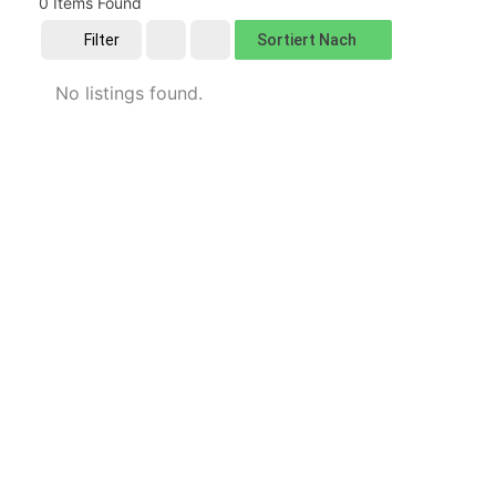
0
Items Found
Sortiert Nach
Filter
No listings found.