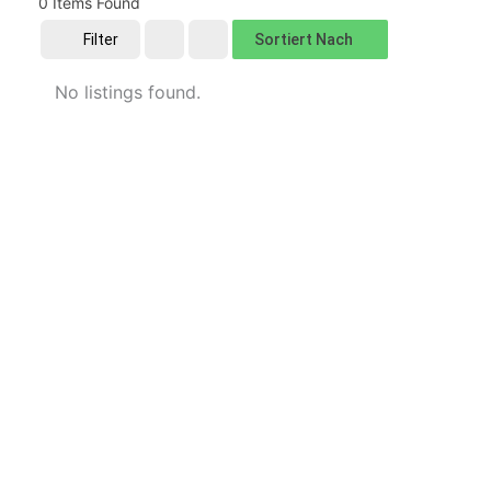
0
Items Found
Sortiert Nach
Filter
No listings found.