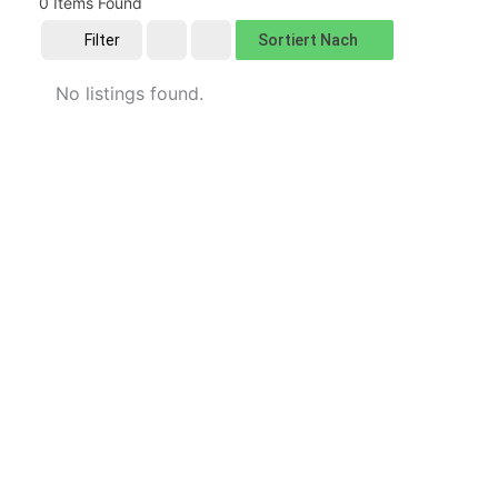
0
Items Found
Sortiert Nach
Filter
No listings found.