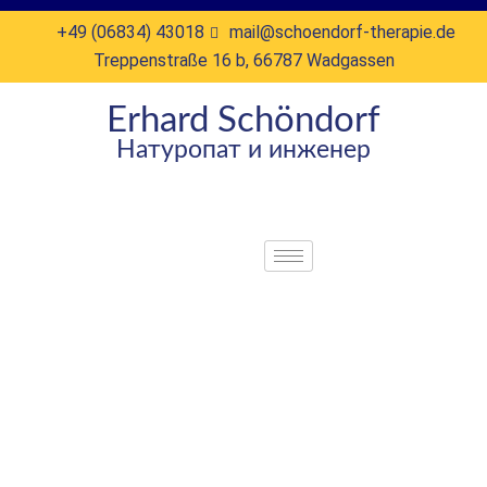
+49 (06834) 43018
mail@schoendorf-therapie.de
Treppenstraße 16 b, 66787 Wadgassen
Erhard Schöndorf
Натуропат и инженер