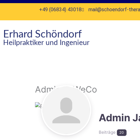
Zum
+49 (06834) 43018
mail@schoendorf-thera
Inhalt
springen
Erhard Schöndorf
Heilpraktiker und Ingenieur
Admin JaWeCo
Admin 
Beiträge
20