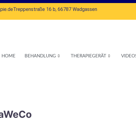
pie.de
Treppenstraße 16 b, 66787 Wadgassen
HOME
BEHANDLUNG
THERAPIEGERÄT
VIDEO
JaWeCo