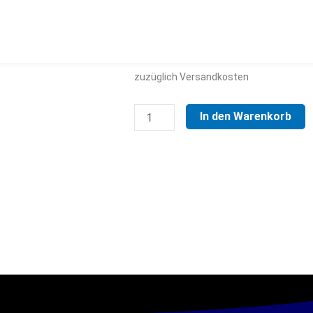
3,00
€
exklusive Umsatzsteuer
zuzüglich Versandkosten
Schwamm
In den Warenkorb
Kleinelektrode
Menge