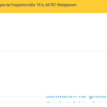
pie.de
Treppenstraße 16 b, 66787 Wadgassen
Start
/
Schwamm
/ Schwamm für groß
Schwamm für große
Quadratelektrode