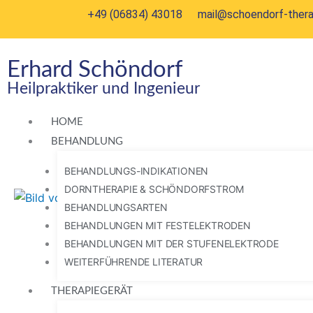
Zum
+49 (06834) 43018
mail@schoendorf-thera
Inhalt
springen
Erhard Schöndorf
Heilpraktiker und Ingenieur
HOME
BEHANDLUNG
BEHANDLUNGS-INDIKATIONEN
DORNTHERAPIE & SCHÖNDORFSTROM
BEHANDLUNGSARTEN
BEHANDLUNGEN MIT FESTELEKTRODEN
BEHANDLUNGEN MIT DER STUFENELEKTRODE
WEITERFÜHRENDE LITERATUR
THERAPIEGERÄT